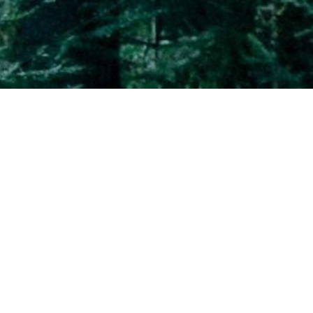
Zusatzleistungen sind:
Teller, Besteck
Tischdecken
Servicekräfte
Dekoration
Grillmeister
Die Liste ist nicht vollständig und wird ständi