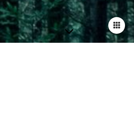
Suppen 1,0 Liter
· Soljanka
€ 17,00
·
Gulaschsuppe
€ 18,00
· Lauch-